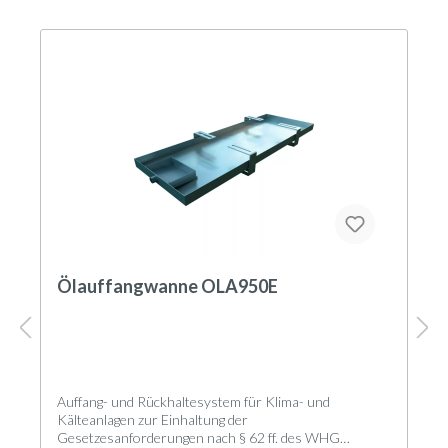
Luftleitlamellen sorgen für eine optimale
dreidimensionale Luftverteilung im Raum. Die
Pendellamelle kann in jeder gewünschten Stellung fixiert
werden.
Der Ventilator wurde antimikrobiell behandelt, um die
Vermehrung von Schimmelpilzen und Keimen zu
unterbinden. Ein integrierter BioClean-Filter reinigt die
Raumluft zusätzlich. Der BioClean-Filter bekämpft
Allergene, Bakterien und Viren, auch das SARS-CoV-2-
Virus. Zusätzlich sind im Innengerät ein auswaschbarer
Photokatalyse-Filter gegen Geruchsbildung und ein
Filter gegen Schimmelbildung verbaut. Das Kondensat
kann über den Kondensatablauf frei abfließen.
Steuerung und Regelung
Ölauffangwanne OLA950E
Das Innengerät enthält sämtliche zum automatischen
Betrieb notwendigen Einrichtungen sowie Kontrollund
Regelorgane. Die Mikroprozessor-Regelung mit
integrierter Fuzzy-Logik passt die erzeugte Leistung den
aktuellen Konditionen und Anforderungen im Raum
schnell und mit hoher Stabilität an. Die elektrische
Auffang- und Rückhaltesystem für Klima- und
Verbindung zum Außengerät besteht aus einer 4-
Kälteanlagen zur Einhaltung der
adrigen Leitung zur Spannungsversorgung und Bus-
Gesetzesanforderungen nach § 62 ff. des WHG
Kommunikation.