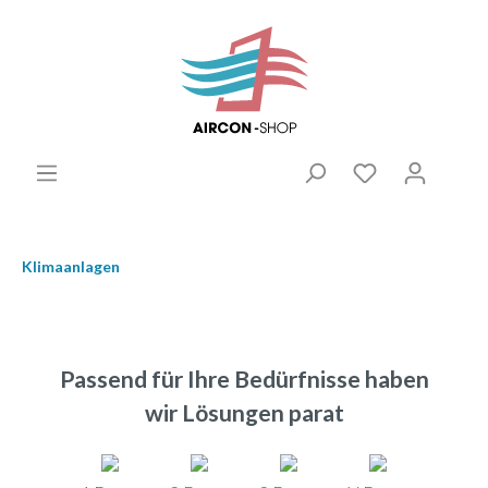
Klimaanlagen
Passend für Ihre Bedürfnisse haben
wir Lösungen parat