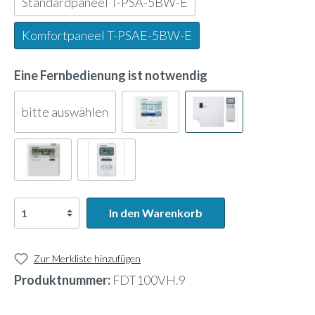
Standardpaneel T-PSA-5BW-E
Komfortpaneel T-PSAE-5BW-E
Eine Fernbedienung ist notwendig
bitte auswählen
In den Warenkorb
Zur Merkliste hinzufügen
Produktnummer:
FDT100VH.9