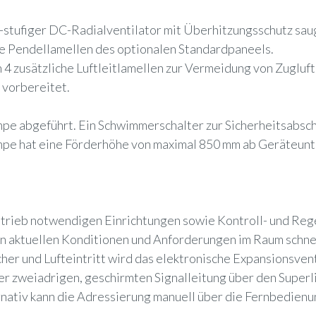
-stufiger DC-Radialventilator mit Überhitzungsschutz sau
die Pendellamellen des optionalen Standardpaneels.
zusätzliche Luftleitlamellen zur Vermeidung von Zugluft z
 vorbereitet.
e abgeführt. Ein Schwimmerschalter zur Sicherheitsabscha
umpe hat eine Förderhöhe von maximal 850 mm ab Geräteun
etrieb notwendigen Einrichtungen sowie Kontroll- und Re
en aktuellen Konditionen und Anforderungen im Raum schnell
 und Lufteintritt wird das elektronische Expansionsvent
r zweiadrigen, geschirmten Signalleitung über den Superli
ernativ kann die Adressierung manuell über die Fernbedie