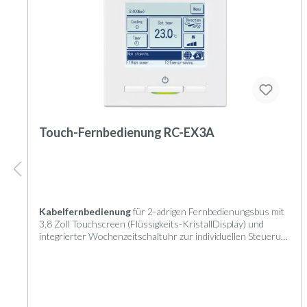
Touch-Fernbedienung RC-EX3A
Kabelfernbedienung
für 2-adrigen Fernbedienungsbus mit
3,8 Zoll Touchscreen (Flüssigkeits-KristallDisplay) und
integrierter Wochenzeitschaltuhr zur individuellen Steuerung
von Innengeräten der KX-, FDS-, SX- und S-Serie.
Steuerung und Regelung
Die Hintergrundbeleuchtung des Touchscreens ist bezüglich