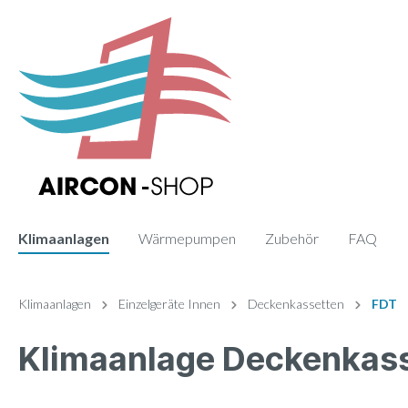
Klimaanlagen
Wärmepumpen
Zubehör
FAQ
Zur Kategorie Klimaanlagen
Zur Kategorie Zubehör
Klimaanlagen
Einzelgeräte Innen
Deckenkassetten
FDT
Klimaanlage Deckenkas
Sets
Fernbedienung
Einzelge
Paneele
Monosplit
Wand