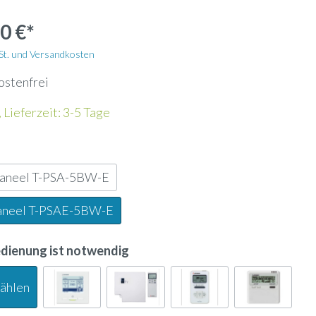
Wandhalterung
0 €*
Kältemittelleitung
wSt. und Versandkosten
ostenfrei
Energiezähler
 Lieferzeit: 3-5 Tage
Lochblech
paneel T-PSA-5BW-E
Kanalfeuchtefühler
aneel T-PSAE-5BW-E
ank
Widerstandsdampfbefeuchter
edienung ist notwendig
wählen