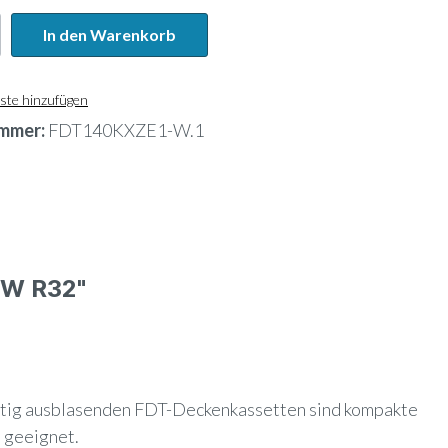
In den Warenkorb
ste hinzufügen
mmer:
FDT140KXZE1-W.1
kW R32"
eitig ausblasenden FDT-Deckenkassetten sind kompakte
 geeignet.