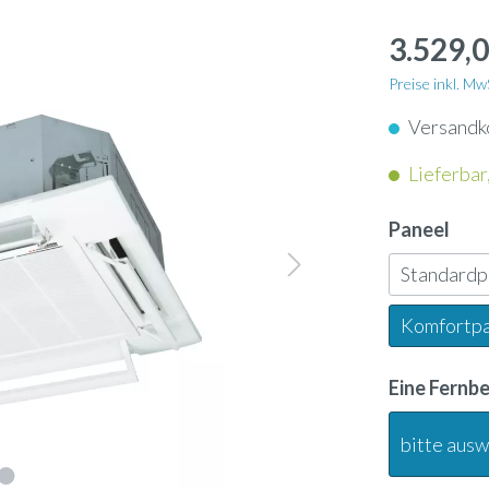
apter
Schlauch
enkassetten
3.529,0
nunterbaugeräte
Dampflanze
enkonvektoren
Preise inkl. M
geräte
Versandk
ol
Ultraschallbefeuchter
ngeräte
Lieferbar,
neinbaugeräte
rn
Ölauffangwanne
tschleier
Paneel
-Geräte
Standard
nsor
3-Wege-Ventil
tauscher Anschlussmodule
Komfortp
-Gateway
Umkehrosmose-Druckt
Eine Fernb
bitte aus