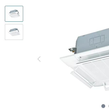
Präsenzmelder
Kanalad
Multisplit
Deck
Decke
WLAN-Adapter
Pumpen
Deck
Kanal
Frostschutzventil
CompTr
Truhe
Truhe
Schlammabscheider
Ferritke
Türluf
Tower
Adapter-Verbinder-Set
CO2-Se
Wärme
Transformator
Modbus