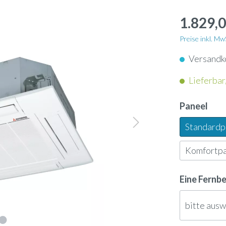
apter
Schlauch
enkassetten
1.829,0
nunterbaugeräte
Dampflanze
enkonvektoren
Preise inkl. M
geräte
Versandk
ol
Ultraschallbefeuchter
ngeräte
Lieferbar,
neinbaugeräte
rn
Ölauffangwanne
tschleier
Paneel
-Geräte
Standard
nsor
3-Wege-Ventil
tauscher Anschlussmodule
Komfortp
-Gateway
Umkehrosmose-Druckt
Eine Fernb
bitte aus