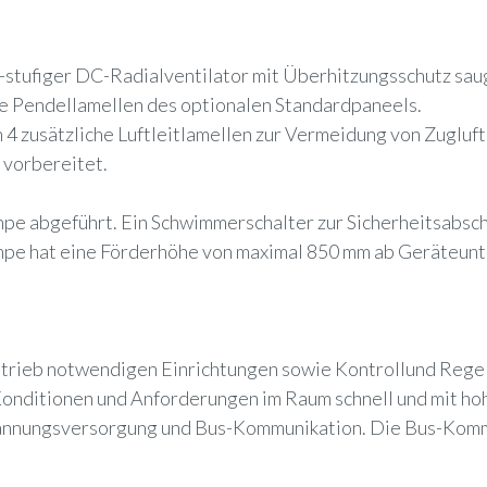
-stufiger DC-Radialventilator mit Überhitzungsschutz sau
die Pendellamellen des optionalen Standardpaneels.
zusätzliche Luftleitlamellen zur Vermeidung von Zugluft z
 vorbereitet.
e abgeführt. Ein Schwimmerschalter zur Sicherheitsabscha
umpe hat eine Förderhöhe von maximal 850 mm ab Geräteunt
etrieb notwendigen Einrichtungen sowie Kontrollund Rege
Konditionen und Anforderungen im Raum schnell und mit hoh
pannungsversorgung und Bus-Kommunikation. Die Bus-Kommu