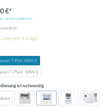
Wandhalterung
0 €*
Kältemittelleitung
wSt. und Versandkosten
ostenfrei
Energiezähler
 Lieferzeit: 3-5 Tage
Lochblech
paneel T-PSA-5BW-E
Kanalfeuchtefühler
aneel T-PSAE-5BW-E
ank
Widerstandsdampfbefeuchter
edienung ist notwendig
wählen