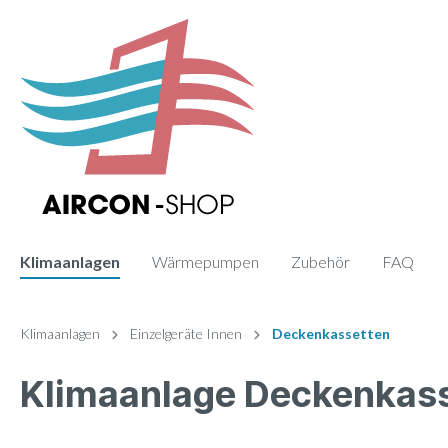
Klimaanlagen
Wärmepumpen
Zubehör
FAQ
Zur Kategorie Klimaanlagen
Zur Kategorie Zubehör
Klimaanlagen
Einzelgeräte Innen
Deckenkassetten
Klimaanlage Deckenkass
Sets
Fernbedienung
Einzelge
Paneele
Monosplit
Wand