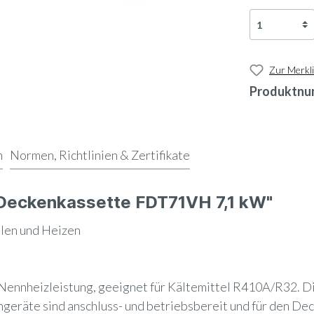
Zur Merkli
Produktnu
n
Normen, Richtlinien & Zertifikate
 Deckenkassette FDT71VH 7,1 kW"
len und Heizen
Nennheizleistung, geeignet für Kältemittel R410A/R32. D
geräte sind anschluss- und betriebsbereit und für den De