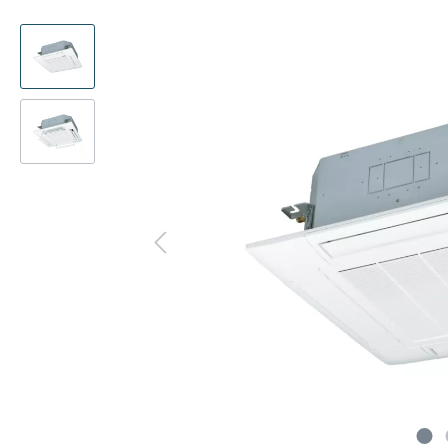
Präsenzmelder
Kanalad
Multisplit
Deck
Decke
WLAN-Adapter
Pumpen
Deck
Kanal
Frostschutzventil
CompTr
Truhe
Truhe
Schlammabscheider
Ferritke
Türluf
Tower
Adapter-Verbinder-Set
CO2-Se
Wärme
Transformator
Modbus