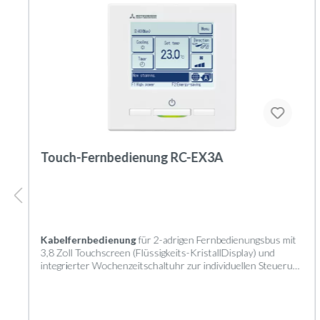
Touch-Fernbedienung RC-EX3A
Kabelfernbedienung
für 2-adrigen Fernbedienungsbus mit
3,8 Zoll Touchscreen (Flüssigkeits-KristallDisplay) und
integrierter Wochenzeitschaltuhr zur individuellen Steuerung
von Innengeräten der KX-, FDS-, SX- und S-Serie.
Steuerung und Regelung