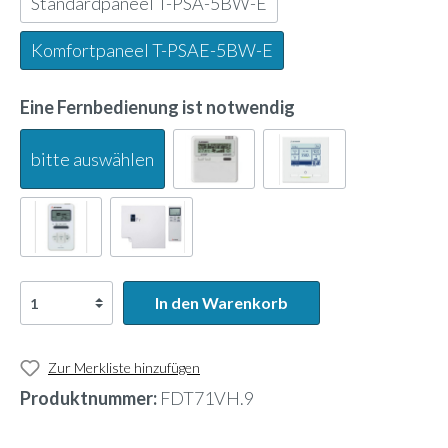
Standardpaneel T-PSA-5BW-E
Komfortpaneel T-PSAE-5BW-E
Eine Fernbedienung ist notwendig
bitte auswählen
In den Warenkorb
Zur Merkliste hinzufügen
Produktnummer:
FDT71VH.9