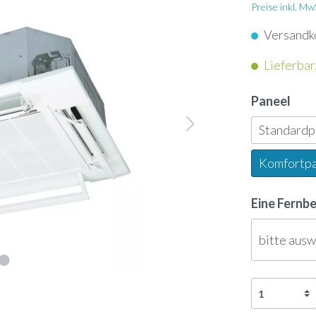
apter
Schlauch
nkassetten
Preise inkl. M
nunterbaugeräte
Versandk
Dampflanze
enkonvektoren
Lieferbar,
geräte
ol
Ultraschallbefeuchter
ngeräte
Paneel
neinbaugeräte
Standard
rn
Ölauffangwanne
tschleier
Komfortp
-Geräte
nsor
3-Wege-Ventil
tauscher Anschlussmodule
Eine Fernb
-Gateway
Umkehrosmose-Druckt
bitte aus