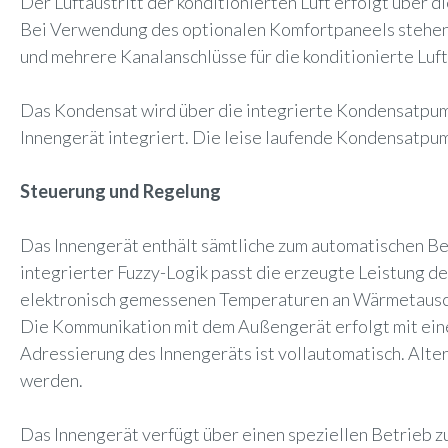
Der Luftaustritt der konditionierten Luft erfolgt über 
Bei Verwendung des optionalen Komfortpaneels stehen 4 
und mehrere Kanalanschlüsse für die konditionierte Luft
Das Kondensat wird über die integrierte Kondensatpump
Innengerät integriert. Die leise laufende Kondensatp
Steuerung und Regelung
Das Innengerät enthält sämtliche zum automatischen B
integrierter Fuzzy-Logik passt die erzeugte Leistung d
elektronisch gemessenen Temperaturen an Wärmetauscher
Die Kommunikation mit dem Außengerät erfolgt mit eine
Adressierung des Innengeräts ist vollautomatisch. Alt
werden.
Das Innengerät verfügt über einen speziellen Betrieb 