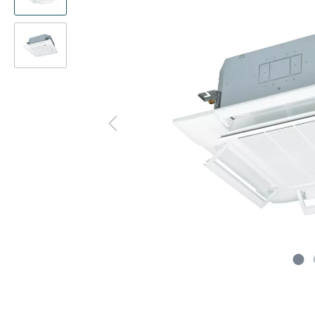
Präsenzmelder
Kanalad
Multisplit
Decke
Decke
WLAN-Adapter
Pumpen
Deck
Kanal
Frostschutzventil
CompTr
Truhe
Truhe
Schlammabscheider
Ferritke
Türluf
Tower
Adapter-Verbinder-Set
CO2-Se
Wärme
Transformator
Modbus