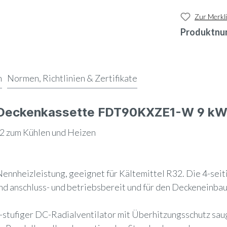
Zur Merkli
Produktnu
n
Normen, Richtlinien & Zertifikate
e Deckenkassette FDT90KXZE1-W 9 kW
 zum Kühlen und Heizen
ennheizleistung, geeignet für Kältemittel R32. Die 4-se
nd anschluss- und betriebsbereit und für den Deckeneinbau
-stufiger DC-Radialventilator mit Überhitzungsschutz sau