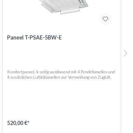
Paneel T-PSAE-5BW-E
Komfortpaneel, 4-seitig ausblasend mit 4 Pendellamellen und
4 zusätzlichen Luftleitlamellen zur Vermeidung von Zugluft.
Geräteaufbau
Das Paneel besteht aus folgenden Komponenten:
Paneelrahmen mit 4 abnehmbaren Paneelecken
Lufteinlass in Gitterform
520,00 €*
Luftfilter
4 Pendellamellen