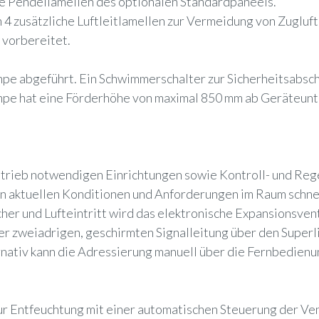
die Pendellamellen des optionalen Standardpaneels.
zusätzliche Luftleitlamellen zur Vermeidung von Zugluft z
 vorbereitet.
e abgeführt. Ein Schwimmerschalter zur Sicherheitsabscha
umpe hat eine Förderhöhe von maximal 850 mm ab Geräteun
etrieb notwendigen Einrichtungen sowie Kontroll- und Re
en aktuellen Konditionen und Anforderungen im Raum schnell
 und Lufteintritt wird das elektronische Expansionsvent
r zweiadrigen, geschirmten Signalleitung über den Superli
ernativ kann die Adressierung manuell über die Fernbedie
zur Entfeuchtung mit einer automatischen Steuerung der Ve