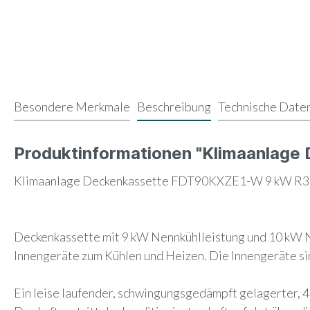
Besondere Merkmale
Beschreibung
Technische Date
Produktinformationen "Klimaanlag
Klimaanlage Deckenkassette FDT90KXZE1-W 9 kW R32
Deckenkassette mit 9 kW Nennkühlleistung und 10 kW N
Innengeräte zum Kühlen und Heizen. Die Innengeräte si
Ein leise laufender, schwingungsgedämpft gelagerter, 4