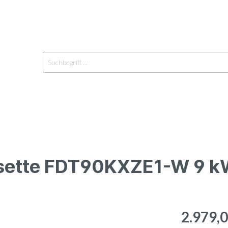
sette FDT90KXZE1-W 9 k
räte Innen
Einzelgeräte Außen
Y-Verteiler
2.979,0
geräte
Außengeräte