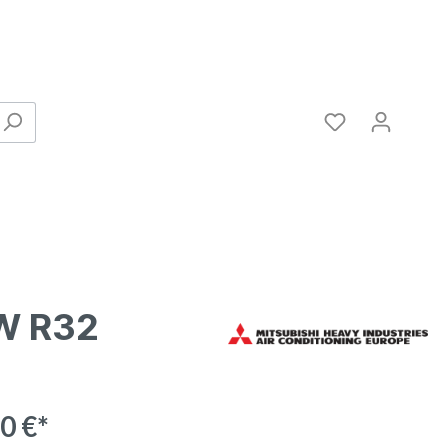
W R32
Verbinder
0 €*