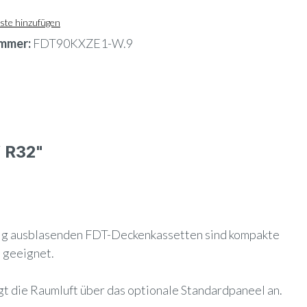
ste hinzufügen
mmer:
FDT90KXZE1-W.9
 R32"
itig ausblasenden FDT-Deckenkassetten sind kompakte
 geeignet.
gt die Raumluft über das optionale Standardpaneel an.