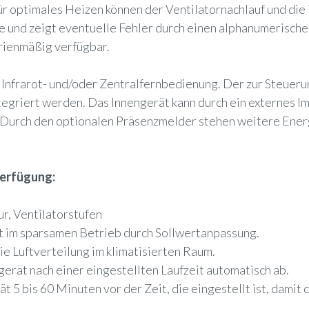
optimales Heizen können der Ventilatornachlauf und die
 und zeigt eventuelle Fehler durch einen alphanumerische
rienmäßig verfügbar.
, Infrarot- und/oder Zentralfernbedienung. Der zur Steueru
tegriert werden. Das Innengerät kann durch ein externes Im
. Durch den optionalen Präsenzmelder stehen weitere Ene
Verfügung:
ur, Ventilatorstufen
t im sparsamen Betrieb durch Sollwertanpassung.
e Luftverteilung im klimatisierten Raum.
gerät nach einer eingestellten Laufzeit automatisch ab.
t 5 bis 60 Minuten vor der Zeit, die eingestellt ist, dami