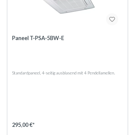
Paneel T-PSA-5BW-E
Standardpaneel, 4-seitig ausblasend mit 4 Pendellamellen.
Geräteaufbau
Das Paneel besteht aus folgenden Komponenten:
Paneelrahmen mit 4 abnehmbaren Paneelecken
Lufteinlass in Gitterform
Luftfilter
295,00 €*
4 Pendellamellen
Die Raumluft wird über den integrierten Luftfilter im Paneel