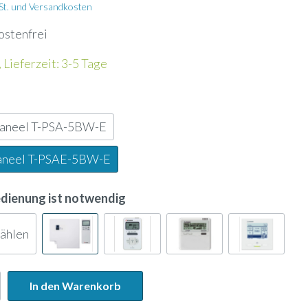
Wandhalterung
wSt. und Versandkosten
ostenfrei
Kältemittelleitung
 Lieferzeit: 3-5 Tage
Energiezähler
paneel T-PSA-5BW-E
Lochblech
aneel T-PSAE-5BW-E
Kanalfeuchtefühler
edienung ist notwendig
ank
Widerstandsdampfbefeuchter
wählen
In den Warenkorb