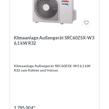
Klimaanlage Außengerät SRC60ZSX-W3
6,1 kW R32
Klimaanlage Außengerät SRC60ZSX-W3 6,1 kW
R32 zum Kühlen und Heizen
Außengerät mit 6,1 kW Nennkühlleistung und 6,8 kW
Nennheizleistung, bis zu 1 Split-Klima-Innengerät(e)
anschließbar, mit Kältemittel R32 vorgefüllt.
Das anschlussfertige Außengerät ist für die
Außenaufstellung geeignet und werkseitig mit dem
Kältemittel R32 vorgefüllt. Der Kältekreis ist
1.795,00 €*