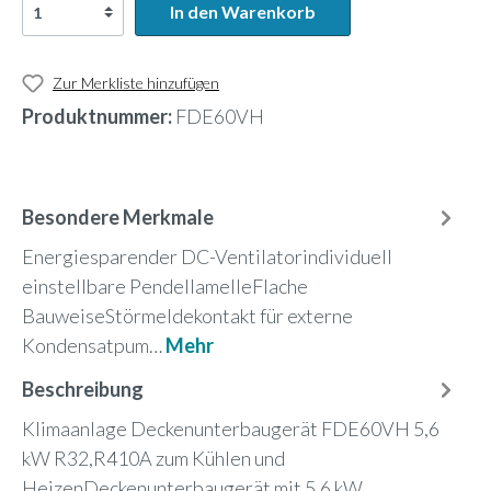
In den Warenkorb
Zur Merkliste hinzufügen
Produktnummer:
FDE60VH
Besondere Merkmale
Energiesparender DC-Ventilatorindividuell
einstellbare PendellamelleFlache
BauweiseStörmeldekontakt für externe
Kondensatpum…
Mehr
Beschreibung
Klimaanlage Deckenunterbaugerät FDE60VH 5,6
kW R32,R410A zum Kühlen und
HeizenDeckenunterbaugerät mit 5,6 kW