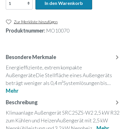
In den Warenkorb
Zur Merkliste hinzufügen
Produktnummer:
MO10070
Besondere Merkmale
Energieffiziente, extrem kompakte
AußengeräteDie Stellfläche eines Außengeräts
beträgt weniger als 0,4 m²Systemlösungen bis…
Mehr
Beschreibung
Klimaanlage Außengerät SRC25ZS-W2 2,5 kW R32
zum Kühlen und HeizenAußengerät mit 2,5 kW
Nennkühlleistung und 3,2 kW Nennheiz…
Mehr