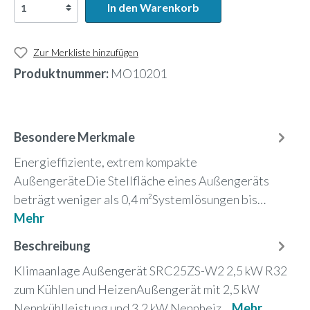
In den Warenkorb
Zur Merkliste hinzufügen
Produktnummer:
MO10201
Besondere Merkmale
Energieffiziente, extrem kompakte
AußengeräteDie Stellfläche eines Außengeräts
beträgt weniger als 0,4 m²Systemlösungen bis…
Mehr
Beschreibung
Klimaanlage Außengerät SRC25ZS-W2 2,5 kW R32
zum Kühlen und HeizenAußengerät mit 2,5 kW
Nennkühlleistung und 3,2 kW Nennheiz…
Mehr