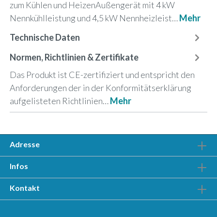
zum Kühlen und HeizenAußengerät mit 4 kW
Nennkühlleistung und 4,5 kW Nennheizleist…
Mehr
Technische Daten
Normen, Richtlinien & Zertifikate
Das Produkt ist CE-zertifiziert und entspricht den
Anforderungen der in der Konformitätserklärung
aufgelisteten Richtlinien…
Mehr
Adresse
Infos
Kontakt