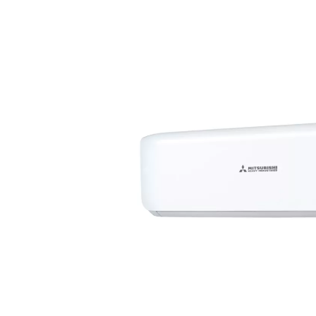
Präsenzmelder
Kanalad
Multisplit
Decke
Decke
WLAN-Adapter
Pumpen
Deck
Kanal
Frostschutzventil
CompTr
Truhe
Truhe
Schlammabscheider
Ferritke
Türluf
Tower
Adapter-Verbinder-Set
CO2-Se
Wärme
Transformator
Modbus