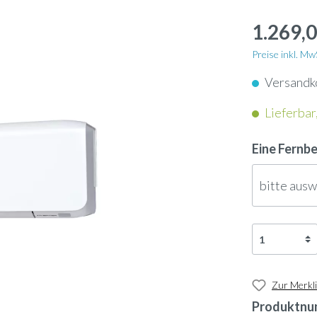
apter
Schlauch
nkassetten
1.269,0
nunterbaugeräte
Dampflanze
enkonvektoren
Preise inkl. M
geräte
Versandk
ol
Ultraschallbefeuchter
ngeräte
Lieferbar,
neinbaugeräte
rn
Ölauffangwanne
tschleier
Eine Fernb
-Geräte
nsor
3-Wege-Ventil
bitte aus
tauscher Anschlussmodule
-Gateway
Umkehrosmose-Druckt
Zur Merkli
Produktnu