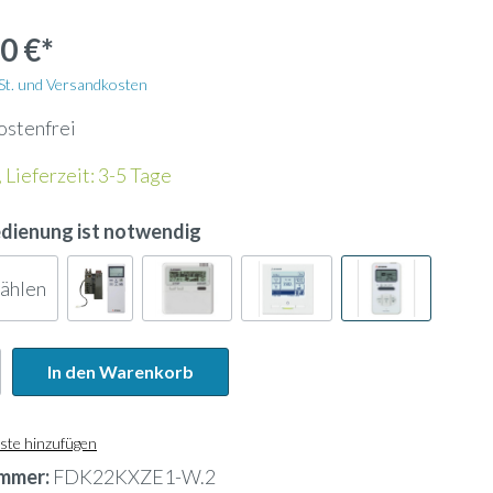
Wandhalterung
0 €*
Kältemittelleitung
wSt. und Versandkosten
ostenfrei
Energiezähler
 Lieferzeit: 3-5 Tage
Lochblech
edienung ist notwendig
Kanalfeuchtefühler
wählen
ank
Widerstandsdampfbefeuchter
In den Warenkorb
ste hinzufügen
mmer:
FDK22KXZE1-W.2