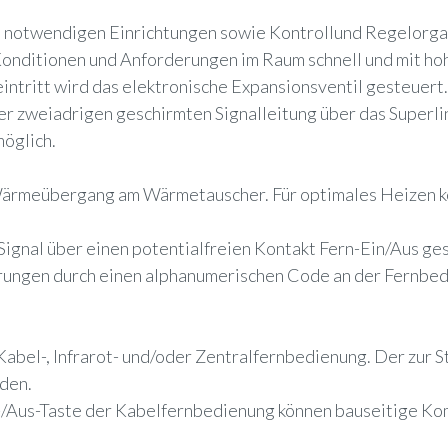
b notwendigen Einrichtungen sowie Kontrollund Regelorga
onditionen und Anforderungen im Raum schnell und mit hohe
tritt wird das elektronische Expansionsventil gesteuert.
r zweiadrigen geschirmten Signalleitung über das Superl
möglich.
ärmeübergang am Wärmetauscher. Für optimales Heizen kö
-Signal über einen potentialfreien Kontakt Fern-Ein/Aus g
örungen durch einen alphanumerischen Code an der Fernbe
 Kabel-, Infrarot- und/oder Zentralfernbedienung. Der zur 
rden.
in-/Aus-Taste der Kabelfernbedienung können bauseitige K