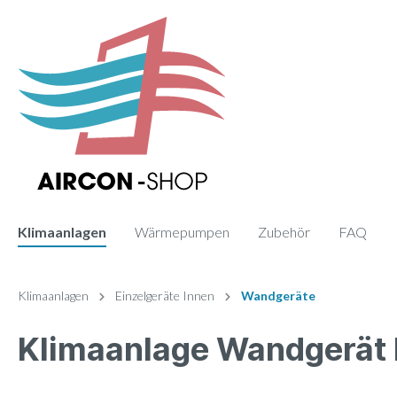
Klimaanlagen
Wärmepumpen
Zubehör
FAQ
Zur Kategorie Klimaanlagen
Zur Kategorie Zubehör
Klimaanlagen
Einzelgeräte Innen
Wandgeräte
Klimaanlage Wandgerä
Sets
Fernbedienung
Einzelge
Paneele
Monosplit
Wand