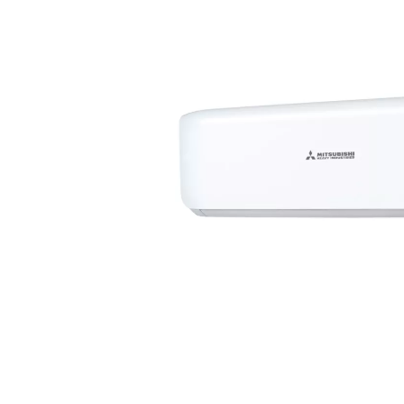
Präsenzmelder
Kanalad
Multisplit
Decke
Decke
WLAN-Adapter
Pumpen
Deck
Kanal
Frostschutzventil
CompTr
Truhe
Truhe
Schlammabscheider
Ferritke
Türluf
Tower
Adapter-Verbinder-Set
CO2-Se
Wärme
Transformator
Modbus