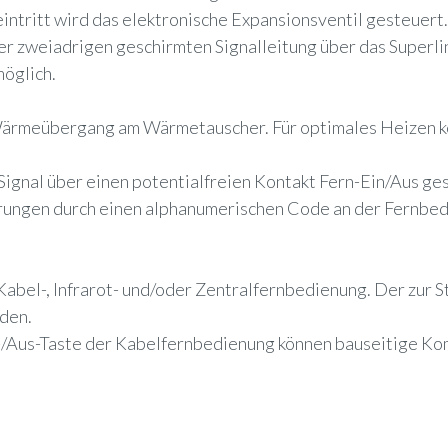
tritt wird das elektronische Expansionsventil gesteuert.
r zweiadrigen geschirmten Signalleitung über das Superl
möglich.
ärmeübergang am Wärmetauscher. Für optimales Heizen kö
-Signal über einen potentialfreien Kontakt Fern-Ein/Aus g
örungen durch einen alphanumerischen Code an der Fernbe
 Kabel-, Infrarot- und/oder Zentralfernbedienung. Der zur 
rden.
in-/Aus-Taste der Kabelfernbedienung können bauseitige K