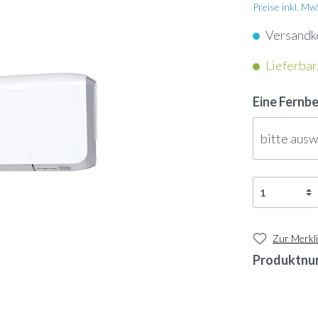
apter
Schlauch
nkassetten
Preise inkl. M
nunterbaugeräte
Versandk
Dampflanze
enkonvektoren
Lieferbar,
geräte
ol
Ultraschallbefeuchter
ngeräte
Eine Fernb
neinbaugeräte
rn
Ölauffangwanne
bitte aus
tschleier
-Geräte
nsor
3-Wege-Ventil
tauscher Anschlussmodule
-Gateway
Umkehrosmose-Druckt
Zur Merkli
Produktnu