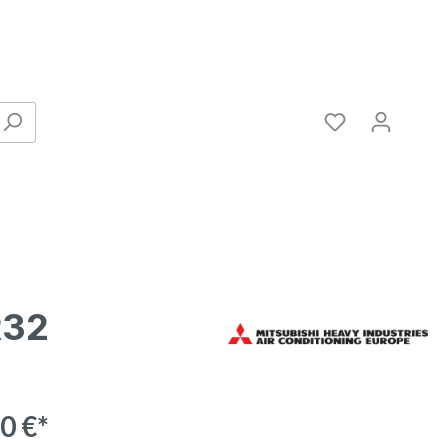
R32
Verbinder
0 €*