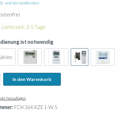
Wandhalterung
wSt. und Versandkosten
ostenfrei
Kältemittelleitung
 Lieferzeit: 3-5 Tage
Energiezähler
edienung ist notwendig
Lochblech
wählen
Kanalfeuchtefühler
In den Warenkorb
ank
Widerstandsdampfbefeuchter
ste hinzufügen
mmer:
FDK36KXZE1-W.5