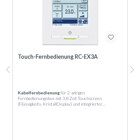
Touch-Fernbedienung RC-EX3A
Kabelfernbedienung
für 2-adrigen
Fernbedienungsbus mit 3,8 Zoll Touchscreen
(Flüssigkeits-KristallDisplay) und integrierter
Wochenzeitschaltuhr zur individuellen Steuerung von
Innengeräten der KX-, FDS-, SX- und S-Serie.
Steuerung und Regelung
Die Hintergrundbeleuchtung des Touchscreens ist
bezüglich Kontrast und Leuchtdauer nach