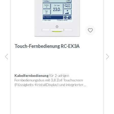
Touch-Fernbedienung RC-EX3A
Kabelfernbedienung
für 2-adrigen
Fernbedienungsbus mit 3,8 Zoll Touchscreen
(Flüssigkeits-KristallDisplay) und integrierter
Wochenzeitschaltuhr zur individuellen Steuerung von
Innengeräten der KX-, FDS-, SX- und S-Serie.
Steuerung und Regelung
Die Hintergrundbeleuchtung des Touchscreens ist
bezüglich Kontrast und Leuchtdauer nach