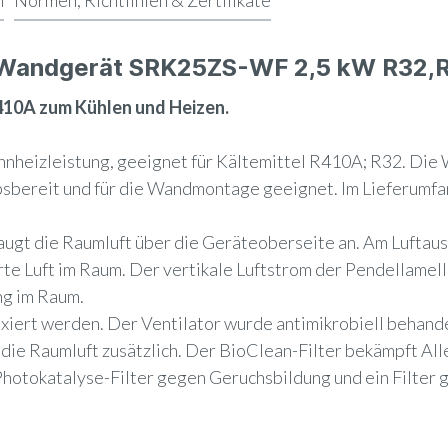
n
Normen, Richtlinien & Zertifikate
e Wandgerät SRK25ZS-WF 2,5 kW R32,
10A zum Kühlen und Heizen.
nheizleistung, geeignet für Kältemittel R410A; R32.
Die 
bsbereit und für die Wandmontage geeignet. Im Lieferumfan
saugt die Raumluft über die Geräteoberseite an. Am Luftaus
rte Luft im Raum. Der vertikale Luftstrom der Pendellamell
ng im Raum.
fixiert werden. Der Ventilator wurde antimikrobiell behan
t die Raumluft zusätzlich. Der BioClean-Filter bekämpft A
 Photokatalyse-Filter gegen Geruchsbildung und ein Filte