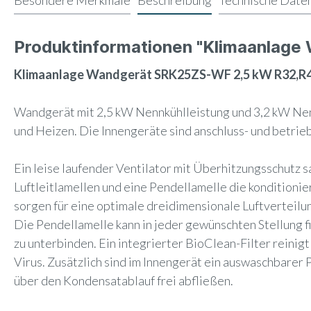
Besondere Merkmale
Beschreibung
Technische Date
Produktinformationen "Klimaanlag
Klimaanlage Wandgerät SRK25ZS-WF 2,5 kW R32,R4
Wandgerät mit 2,5 kW Nennkühlleistung und 3,2 kW Nen
und Heizen. Die Innengeräte sind anschluss- und betrie
Ein leise laufender Ventilator mit Überhitzungsschutz 
Luftleitlamellen und eine Pendellamelle die konditionie
sorgen für eine optimale dreidimensionale Luftverteilu
Die Pendellamelle kann in jeder gewünschten Stellung 
zu unterbinden. Ein integrierter BioClean-Filter reinig
Virus. Zusätzlich sind im Innengerät ein auswaschbarer
über den Kondensatablauf frei abfließen.