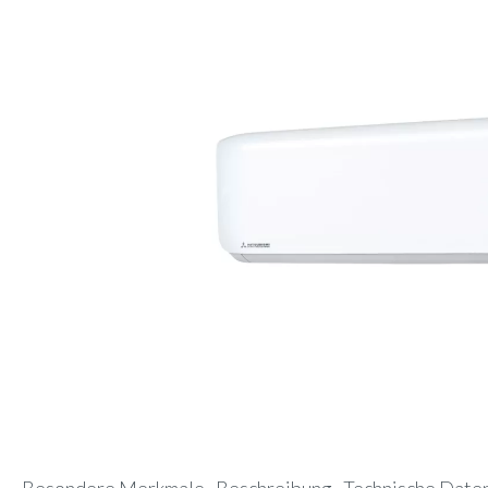
Präsenzmelder
Kanalad
Multisplit
Decke
Decke
WLAN-Adapter
Pumpen
Deck
Kanal
Frostschutzventil
CompTr
Truhe
Truhe
Schlammabscheider
Ferritke
Türluf
Tower
Adapter-Verbinder-Set
CO2-Se
Wärme
Transformator
Modbus