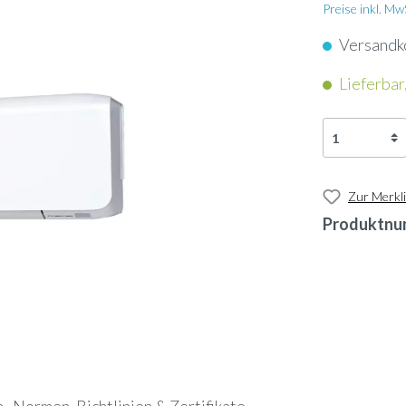
apter
Schlauch
nkassetten
Preise inkl. M
nunterbaugeräte
Versandk
Dampflanze
enkonvektoren
Lieferbar
geräte
ol
Ultraschallbefeuchter
ngeräte
neinbaugeräte
rn
Ölauffangwanne
tschleier
Zur Merkli
-Geräte
Produktnu
nsor
3-Wege-Ventil
tauscher Anschlussmodule
-Gateway
Umkehrosmose-Druckt