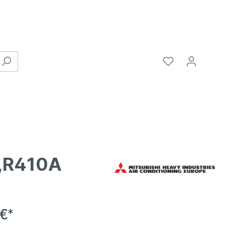
2,R410A
Verbinder
 €*