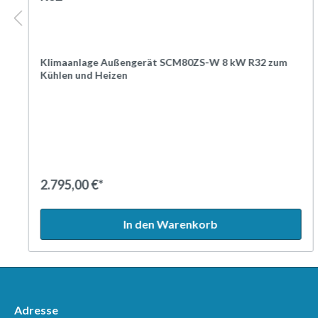
Klimaanlage Außengerät SCM80ZS-W 8 kW R32 zum
Kühlen und Heizen
Außengerät mit 8 kW Nennkühlleistung und 9,3 kW
Nennheizleistung, bis zu 4 Split-Klima-Innengerät(e)
anschließbar.
Das anschlussfertige Außengerät ist für die
Außenaufstellung geeignet und werkseitig mit dem Kältemittel
R32 vorgefüllt. Der Kältekreis ist druckgeprüft, auf Leckage
getestet, getrocknet, evakuiert und fertig vorgefüllt mit
2.795,00 €*
Kältemaschinenöl MB75.
Eine Clear-Fin-Beschichtung schützt den Wärmetauscher
In den Warenkorb
vor Korrosion.
Jedes Innengerät wird mit einer separaten Kältemittelleitung
an das Außengerät angeschlossen. Jeder
Kältemittelanschluss am Außengerät ist mit einem separaten
Expansionsventil ausgestattet. Dadurch kann die
Kühlleistung der angeschlossenen Innengeräte individuell
geregelt werden.
Adresse