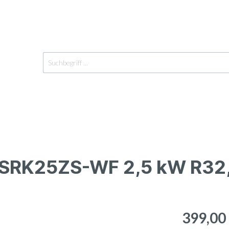
t SRK25ZS-WF 2,5 kW R3
räte Innen
Einzelgeräte Außen
Y-Verteiler
399,00
geräte
Außengeräte