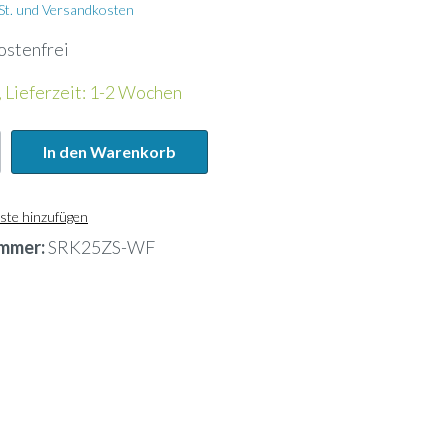
Wandhalterung
wSt. und Versandkosten
ostenfrei
Kältemittelleitung
, Lieferzeit: 1-2 Wochen
Energiezähler
In den Warenkorb
Lochblech
ste hinzufügen
mmer:
SRK25ZS-WF
Kanalfeuchtefühler
ank
Widerstandsdampfbefeuchter