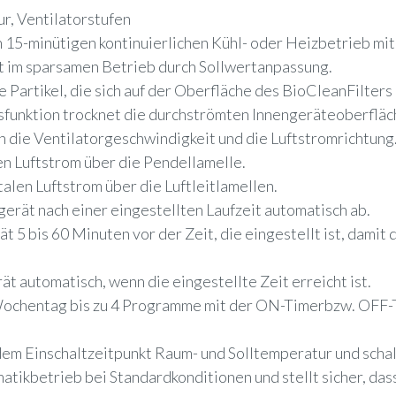
ur, Ventilatorstufen
 15-minütigen kontinuierlichen Kühl- oder Heizbetrieb mi
t im sparsamen Betrieb durch Sollwertanpassung.
le Partikel, die sich auf der Oberfläche des BioCleanFilte
ngsfunktion trocknet die durchströmten Innengeräteoberflä
 die Ventilatorgeschwindigkeit und die Luftstromrichtung
en Luftstrom über die Pendellamelle.
talen Luftstrom über die Luftleitlamellen.
gerät nach einer eingestellten Laufzeit automatisch ab.
t 5 bis 60 Minuten vor der Zeit, die eingestellt ist, dami
t automatisch, wenn die eingestellte Zeit erreicht ist.
 Wochentag bis zu 4 Programme mit der ON-Timerbzw. OFF-T
dem Einschaltzeitpunkt Raum- und Solltemperatur und schal
tikbetrieb bei Standardkonditionen und stellt sicher, dass