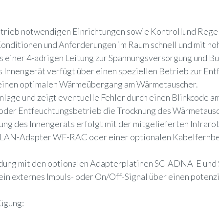
etrieb notwendigen Einrichtungen sowie Kontrollund Rege
Konditionen und Anforderungen im Raum schnell und mit hohe
s einer 4-adrigen Leitung zur Spannungsversorgung und B
s Innengerät verfügt über einen speziellen Betrieb zur En
t einen optimalen Wärmeübergang am Wärmetauscher.
age und zeigt eventuelle Fehler durch einen Blinkcode am
- oder Entfeuchtungsbetrieb die Trocknung des Wärmetaus
ung des Innengeräts erfolgt mit der mitgelieferten Infraro
WLAN-Adapter WF-RAC oder einer optionalen Kabelfernbed
indung mit den optionalen Adapterplatinen SC-ADNA-E und 
n externes Impuls- oder On/Off-Signal über einen potenzi
fügung: