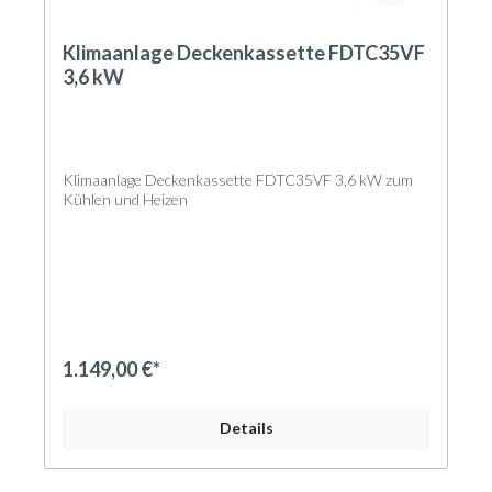
Klimaanlage Deckenkassette FDTC35VF
3,6 kW
Klimaanlage Deckenkassette FDTC35VF 3,6 kW zum
Kühlen und Heizen
Euroraster-Deckenkassette mit 3,6 kW
Nennkühlleistung und 4,3 kW Nennheizleistung,
geeignet für Kältemittel R410A; R32 Die 4-seitig
ausblasenden FDTC-Deckenkassetten im
Eurorastermaß sind kompakte Innengeräte zum
Kühlen und Heizen. Die Innengeräte sind anschluss-
1.149,00 €*
und betriebsbereit und für den Deckeneinbau geeignet.
Ein leise laufender, schwingungsgedämpft gelagerter, 4-
Details
stufiger DC-Radialventilator mit Überhitzungsschutz
saugt die Raumluft über das optionale Standardpaneel
an. Der Luftaustritt der konditionierten Luft erfolgt