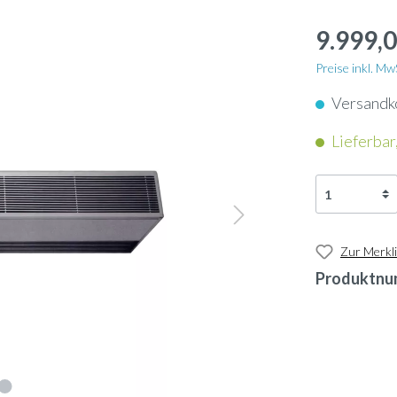
apter
Schlauch
nkassetten
9.999,0
nunterbaugeräte
Dampflanze
enkonvektoren
Preise inkl. M
geräte
Versandk
ol
Ultraschallbefeuchter
ngeräte
Lieferbar,
neinbaugeräte
rn
Ölauffangwanne
ftschleier
-Geräte
nsor
3-Wege-Ventil
tauscher Anschlussmodule
Zur Merkli
Produktnu
-Gateway
Umkehrosmose-Druckt