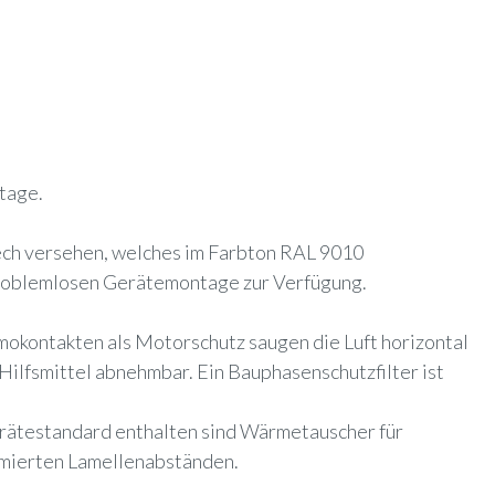
tage.
ech versehen, welches im Farbton RAL 9010
problemlosen Gerätemontage zur Verfügung.
mokontakten als Motorschutz saugen die Luft horizontal
 Hilfsmittel abnehmbar. Ein Bauphasenschutzfilter ist
rätestandard enthalten sind Wärmetauscher für
imierten Lamellenabständen.