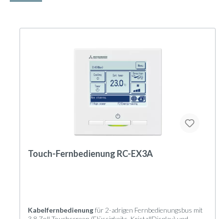
Touch-Fernbedienung RC-EX3A
Kabelfernbedienung
für 2-adrigen Fernbedienungsbus mit
3,8 Zoll Touchscreen (Flüssigkeits-KristallDisplay) und