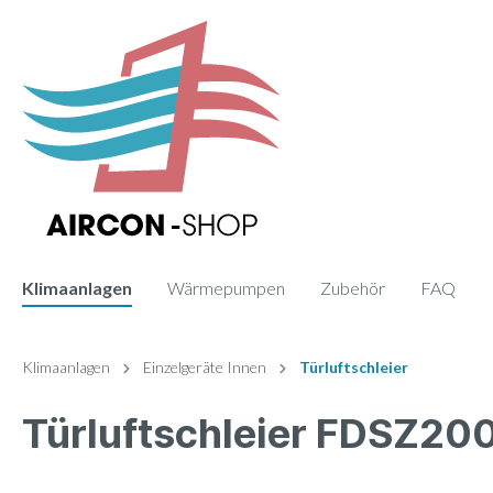
Klimaanlagen
Wärmepumpen
Zubehör
FAQ
Zur Kategorie Klimaanlagen
Zur Kategorie Zubehör
Klimaanlagen
Einzelgeräte Innen
Türluftschleier
Türluftschleier FDSZ2
Sets
Fernbedienung
Einzelge
Paneele
Monosplit
Wand