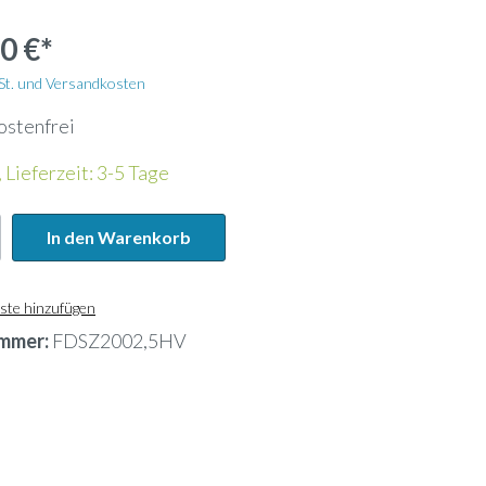
Wandhalterung
0 €*
Kältemittelleitung
wSt. und Versandkosten
ostenfrei
Energiezähler
 Lieferzeit: 3-5 Tage
Lochblech
In den Warenkorb
Kanalfeuchtefühler
ste hinzufügen
mmer:
FDSZ2002,5HV
ank
Widerstandsdampfbefeuchter