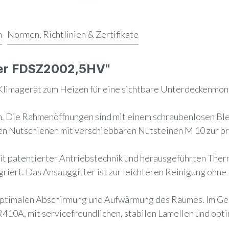
n
Normen, Richtlinien & Zertifikate
eier FDSZ2002,5HV"
s Klimagerät zum Heizen für eine sichtbare Unterdeckenmon
n. Die Rahmenöffnungen sind mit einem schraubenlosen Bl
ehen Nutschienen mit verschiebbaren Nutsteinen M 10 zur 
it patentierter Antriebstechnik und herausgeführten Ther
egriert. Das Ansauggitter ist zur leichteren Reinigung ohne
optimalen Abschirmung und Aufwärmung des Raumes. Im Ge
410A, mit servicefreundlichen, stabilen Lamellen und opt