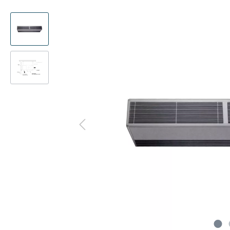
Präsenzmelder
Kanalad
Multisplit
Decke
Decke
WLAN-Adapter
Pumpen
Deck
Kanal
Frostschutzventil
CompTr
Truhe
Truhe
Schlammabscheider
Ferritke
Türlu
Tower
Adapter-Verbinder-Set
CO2-Se
Wärme
Transformator
Modbus