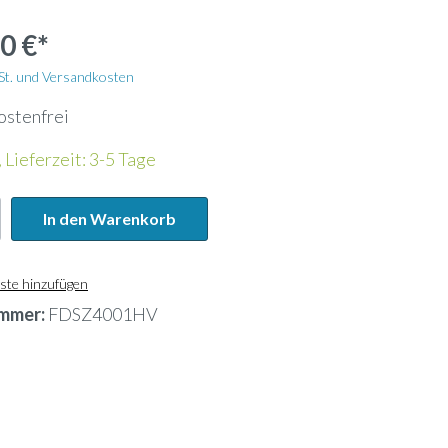
Wandhalterung
0 €*
Kältemittelleitung
wSt. und Versandkosten
ostenfrei
Energiezähler
 Lieferzeit: 3-5 Tage
Lochblech
In den Warenkorb
Kanalfeuchtefühler
ste hinzufügen
mmer:
FDSZ4001HV
ank
Widerstandsdampfbefeuchter