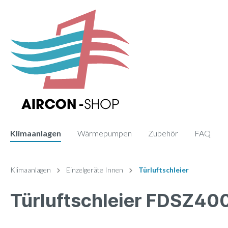
Klimaanlagen
Wärmepumpen
Zubehör
FAQ
Zur Kategorie Klimaanlagen
Zur Kategorie Zubehör
Klimaanlagen
Einzelgeräte Innen
Türluftschleier
Türluftschleier FDSZ4
Sets
Fernbedienung
Einzelge
Paneele
Monosplit
Wand