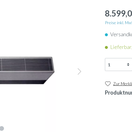
apter
Schlauch
nkassetten
8.599,0
nunterbaugeräte
Dampflanze
enkonvektoren
Preise inkl. M
geräte
Versandk
ol
Ultraschallbefeuchter
ngeräte
Lieferbar,
neinbaugeräte
rn
Ölauffangwanne
ftschleier
-Geräte
nsor
3-Wege-Ventil
tauscher Anschlussmodule
Zur Merkli
Produktnu
-Gateway
Umkehrosmose-Druckt