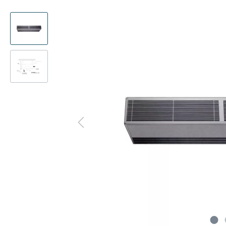
Präsenzmelder
Kanalad
Multisplit
Decke
Decke
WLAN-Adapter
Pumpen
Deck
Kanal
Frostschutzventil
CompTr
Truhe
Truhe
Schlammabscheider
Ferritke
Türlu
Tower
Adapter-Verbinder-Set
CO2-Se
Wärme
Transformator
Modbus