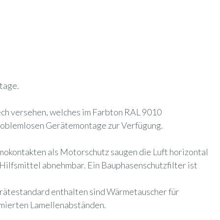
tage.
ech versehen, welches im Farbton RAL 9010
problemlosen Gerätemontage zur Verfügung.
mokontakten als Motorschutz saugen die Luft horizontal
 Hilfsmittel abnehmbar. Ein Bauphasenschutzfilter ist
rätestandard enthalten sind Wärmetauscher für
imierten Lamellenabständen.