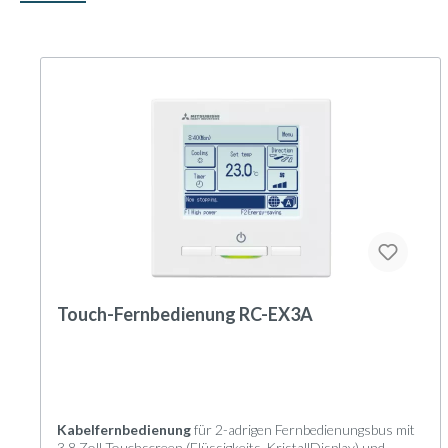
Touch-Fernbedienung RC-EX3A
Kabelfernbedienung
für 2-adrigen Fernbedienungsbus mit
3,8 Zoll Touchscreen (Flüssigkeits-KristallDisplay) und