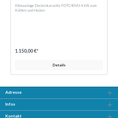
Klimaanlage Deckenkassette FDTC40VH 4 kW zum
Kühlen und Heizen
Euroraster-Deckenkassette mit 4 kW
Nennkühlleistung und 4,5 kW Nennheizleistung,
geeignet für Kältemittel R410A/R32. Die 4-seitig
ausblasenden FDTC-Deckenkassetten im
Eurorastermaß sind kompakte Innengeräte zum
Kühlen und Heizen. Die Innengeräte sind anschluss-
1.150,00 €*
und betriebsbereit und für den Deckeneinbau geeignet.
Ein leise laufender, schwingungsgedämpft gelagerter, 4-
Details
stufiger DC-Radialventilator mit Überhitzungsschutz
saugt die Raumluft über das optionale Standardpaneel
an. Der Luftaustritt der konditionierten Luft erfolgt
über die Pendellamellen des optionalen
Standardpaneels. Bei Verwendung des optionalen
Komfortpaneels stehen 4 zusätzliche Luftleitlamellen
Adresse
zur Vermeidung von Zugluft zur Verfügung.
Infos
Im Gehäuse ist ein Kanalanschluss für die
konditionierte Luft vorbereitet. Das Kondensat wird
über die integrierte Kondensatpumpe abgeführt.
Kontakt