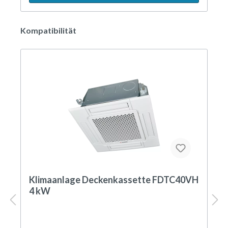
folgende Funktionen und Anzeigen:
Ein-/Ausschalten o Betriebsanzeige durch LED
Kompatibilität
Einstellung Temperatur-Sollwert (18-30 °C)
Betriebs-Mode (Kühlen, Entfeuchten,
Ventilatorbetrieb, Heizen, Automatik)
Ventilatorstufe (PHi, Hi, Me, Lo, Auto)
Automatische kontinuierliche Verstellung des
Luftaustrittswinkels (AUTO SWING)
Position der Luftleitlamellen wählen und fixieren
Eingabe der aktuellen Uhrzeit
Programmierung der Ein- und Ausschaltzeit des
Timers
Wochentimer
Filtersignal und Filter-Reset o Störungsanzeige
High-Power und Eco-Mode
Kindersicherung/Tastensperre
Klimaanlage Deckenkassette FDTC40VH
4 kW