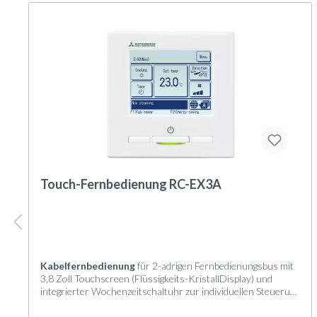
Touch-Fernbedienung RC-EX3A
Kabelfernbedienung
für 2-adrigen Fernbedienungsbus mit
3,8 Zoll Touchscreen (Flüssigkeits-KristallDisplay) und
integrierter Wochenzeitschaltuhr zur individuellen Steuerung
von Innengeräten der KX-, FDS-, SX- und S-Serie.