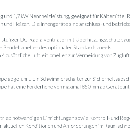
g und 1,7 kW Nennheizleistung, geeignet für Kältemittel
 und Heizen. Die Innengeräte sind anschluss- und betrieb
-stufiger DC-Radialventilator mit Überhitzungsschutz sau
die Pendellamellen des optionalen Standardpaneels.
zusätzliche Luftleitlamellen zur Vermeidung von Zugluft z
e abgeführt. Ein Schwimmerschalter zur Sicherheitsabscha
umpe hat eine Förderhöhe von maximal 850 mm ab Geräteunt
etrieb notwendigen Einrichtungen sowie Kontroll- und Re
n aktuellen Konditionen und Anforderungen im Raum schnell 