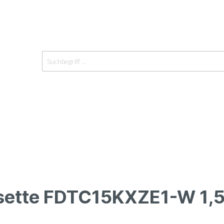
sette FDTC15KXZE1-W 1,
räte Innen
Einzelgeräte Außen
Y-Verteiler
geräte
Außengeräte