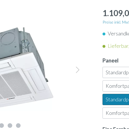
apter
Schlauch
enkassetten
1.109,0
nunterbaugeräte
Dampflanze
enkonvektoren
Preise inkl. M
geräte
Versandk
ol
Ultraschallbefeuchter
ngeräte
Lieferbar,
neinbaugeräte
rn
Ölauffangwanne
tschleier
Paneel
-Geräte
Standard
nsor
3-Wege-Ventil
tauscher Anschlussmodule
Komfortp
-Gateway
Umkehrosmose-Druckt
Standard
Komfortp