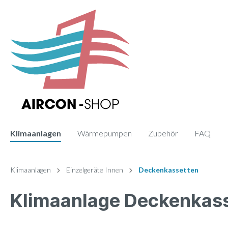
Klimaanlagen
Wärmepumpen
Zubehör
FAQ
Zur Kategorie Klimaanlagen
Zur Kategorie Zubehör
Klimaanlagen
Einzelgeräte Innen
Deckenkassetten
Klimaanlage Deckenkas
Sets
Fernbedienung
Einzelge
Paneele
Monosplit
Wand