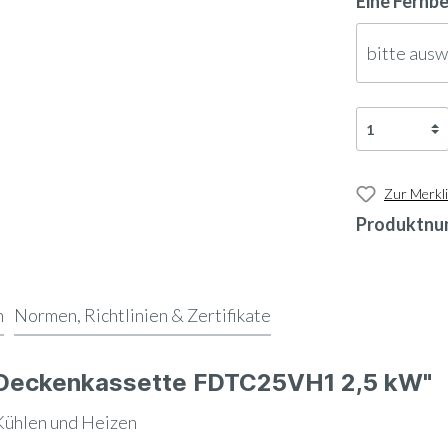
Eine Fernb
bitte aus
Zur Merkli
Produktnu
n
Normen, Richtlinien & Zertifikate
e Deckenkassette FDTC25VH1 2,5 kW"
ühlen und Heizen