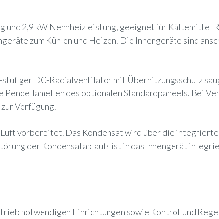
g und 2,9 kW Nennheizleistung, geeignet für Kältemittel
geräte zum Kühlen und Heizen. Die Innengeräte sind ansch
-stufiger DC-Radialventilator mit Überhitzungsschutz sau
r die Pendellamellen des optionalen Standardpaneels. Bei 
 zur Verfügung.
te Luft vorbereitet. Das Kondensat wird über die integrie
törung der Kondensatablaufs ist in das Innengerät integrie
etrieb notwendigen Einrichtungen sowie Kontrollund Rege