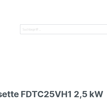
sette FDTC25VH1 2,5 kW
räte Innen
Einzelgeräte Außen
Y-Verteiler
geräte
Außengeräte