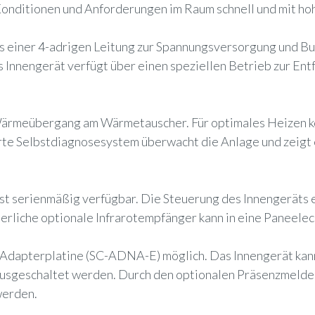
Konditionen und Anforderungen im Raum schnell und mit hohe
s einer 4-adrigen Leitung zur Spannungsversorgung und B
s Innengerät verfügt über einen speziellen Betrieb zur En
ärmeübergang am Wärmetauscher. Für optimales Heizen kö
rte Selbstdiagnosesystem überwacht die Anlage und zeigt
t serienmäßig verfügbar. Die Steuerung des Innengeräts e
erliche optionale Infrarotempfänger kann in eine Paneelec
 Adapterplatine (SC-ADNA-E) möglich. Das Innengerät kann
. ausgeschaltet werden. Durch den optionalen Präsenzmeld
werden.