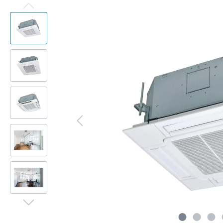
Präsenzmelder
Kanalad
Multisplit
Deck
Decke
WLAN-Adapter
Pumpen
Deck
Kanal
Frostschutzventil
CompTr
Truhe
Truhe
Schlammabscheider
Ferritke
Türluf
Tower
Adapter-Verbinder-Set
CO2-Se
Wärme
Transformator
Modbus