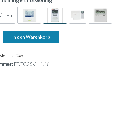
edienung ist notwendig
wählen
In den Warenkorb
ste hinzufügen
mmer:
FDTC25VH1.16