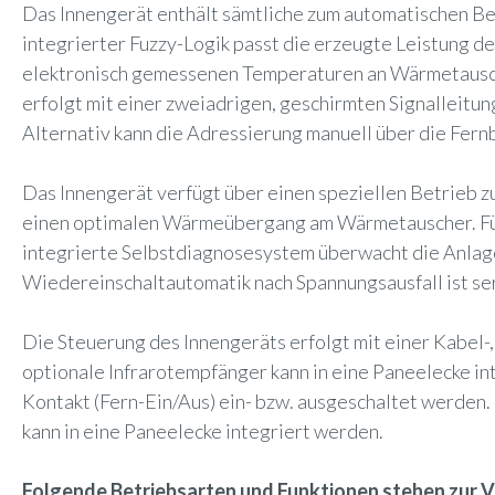
Das Innengerät enthält sämtliche zum automatischen B
integrierter Fuzzy-Logik passt die erzeugte Leistung de
elektronisch gemessenen Temperaturen an Wärmetausche
erfolgt mit einer zweiadrigen, geschirmten Signalleitun
Alternativ kann die Adressierung manuell über die Fe
Das Innengerät verfügt über einen speziellen Betrieb 
einen optimalen Wärmeübergang am Wärmetauscher. Für 
integrierte Selbstdiagnosesystem überwacht die Anlage
Wiedereinschaltautomatik nach Spannungsausfall ist se
Die Steuerung des Innengeräts erfolgt mit einer Kabel-
optionale Infrarotempfänger kann in eine Paneelecke in
Kontakt (Fern-Ein/Aus) ein- bzw. ausgeschaltet werden
kann in eine Paneelecke integriert werden.
Folgende Betriebsarten und Funktionen stehen zur 