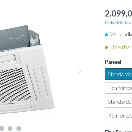
apter
Schlauch
enkassetten
2.099,0
nunterbaugeräte
Dampflanze
enkonvektoren
Preise inkl. M
geräte
Versandk
ol
Ultraschallbefeuchter
ngeräte
Lieferbar,
neinbaugeräte
rn
Ölauffangwanne
tschleier
Paneel
-Geräte
Standard
nsor
3-Wege-Ventil
tauscher Anschlussmodule
Komfortp
-Gateway
Umkehrosmose-Druckt
Standard
Komfortp