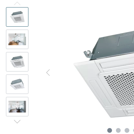
Präsenzmelder
Kanalad
Multisplit
Deck
Decke
WLAN-Adapter
Pumpen
Deck
Kanal
Frostschutzventil
CompTr
Truhe
Truhe
Schlammabscheider
Ferritke
Türluf
Tower
Adapter-Verbinder-Set
CO2-Se
Wärme
Transformator
Modbus