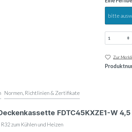
Eine Fernb
bitte aus
Zur Merkli
Produktnu
n
Normen, Richtlinien & Zertifikate
e Deckenkassette FDTC45KXZE1-W 4,5
R32 zum Kühlen und Heizen