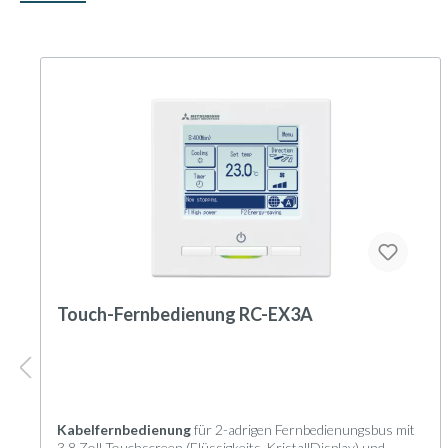
Touch-Fernbedienung RC-EX3A
Kabelfernbedienung
für 2-adrigen Fernbedienungsbus mit
3,8 Zoll Touchscreen (Flüssigkeits-KristallDisplay) und