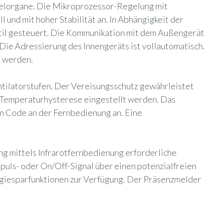
gelorgane. Die Mikroprozessor-Regelung mit
und mit hoher Stabilität an. In Abhängigkeit der
til gesteuert. Die Kommunikation mit dem Außengerät
 Die Adressierung des Innengeräts ist vollautomatisch.
n werden.
ntilatorstufen. Der Vereisungsschutz gewährleistet
 Temperaturhysterese eingestellt werden. Das
n Code an der Fernbedienung an. Eine
ng mittels Infrarotfernbedienung erforderliche
puls- oder On/Off-Signal über einen potenzialfreien
rgiesparfunktionen zur Verfügung. Der Präsenzmelder