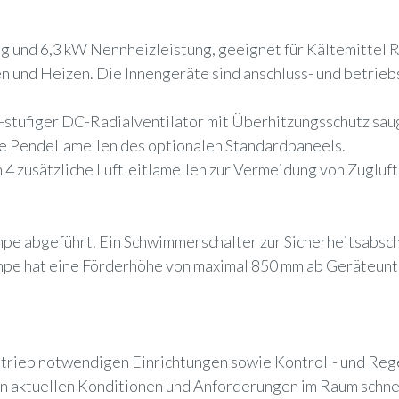
g und 6,3 kW Nennheizleistung, geeignet für Kältemittel
 und Heizen. Die Innengeräte sind anschluss- und betrieb
-stufiger DC-Radialventilator mit Überhitzungsschutz sau
die Pendellamellen des optionalen Standardpaneels.
zusätzliche Luftleitlamellen zur Vermeidung von Zugluft z
e abgeführt. Ein Schwimmerschalter zur Sicherheitsabscha
umpe hat eine Förderhöhe von maximal 850 mm ab Geräteunt
etrieb notwendigen Einrichtungen sowie Kontroll- und Re
n aktuellen Konditionen und Anforderungen im Raum schnell 