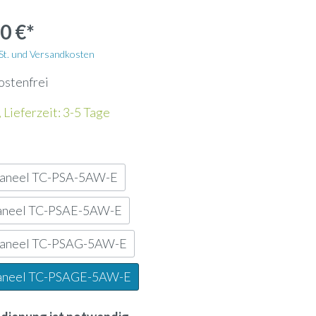
Wandhalterung
0 €*
Kältemittelleitung
wSt. und Versandkosten
ostenfrei
Energiezähler
 Lieferzeit: 3-5 Tage
Lochblech
paneel TC-PSA-5AW-E
Kanalfeuchtefühler
aneel TC-PSAE-5AW-E
ank
Widerstandsdampfbefeuchter
paneel TC-PSAG-5AW-E
aneel TC-PSAGE-5AW-E