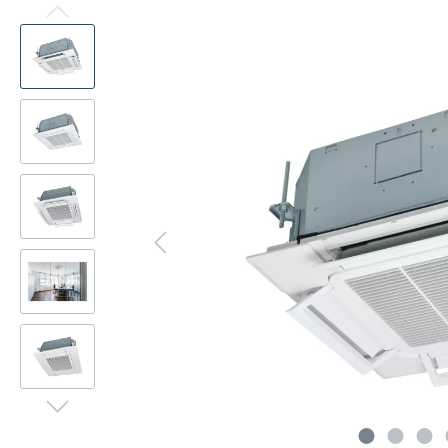
Präsenzmelder
Kanalad
Multisplit
Deck
Decke
WLAN-Adapter
Pumpen
Deck
Kanal
Frostschutzventil
CompTr
Truhe
Truhe
Schlammabscheider
Ferritke
Türluf
Tower
Adapter-Verbinder-Set
CO2-Se
Wärme
Transformator
Modbus