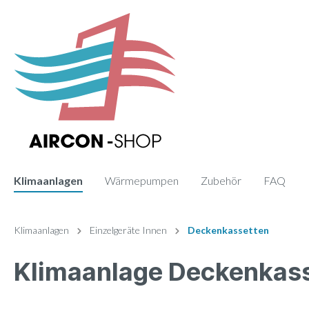
Klimaanlagen
Wärmepumpen
Zubehör
FAQ
Zur Kategorie Klimaanlagen
Zur Kategorie Zubehör
Klimaanlagen
Einzelgeräte Innen
Deckenkassetten
Klimaanlage Deckenkas
Sets
Fernbedienung
Einzelge
Paneele
Monosplit
Wand