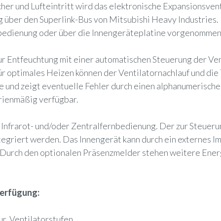
r und Lufteintritt wird das elektronische Expansionsven
g über den Superlink-Bus von Mitsubishi Heavy Industries.
rnbedienung oder über die Innengeräteplatine vorgenomme
zur Entfeuchtung mit einer automatischen Steuerung der Ve
optimales Heizen können der Ventilatornachlauf und die
 und zeigt eventuelle Fehler durch einen alphanumerische
rienmäßig verfügbar.
, Infrarot- und/oder Zentralfernbedienung. Der zur Steueru
tegriert werden. Das Innengerät kann durch ein externes Im
. Durch den optionalen Präsenzmelder stehen weitere Ene
Verfügung:
ur, Ventilatorstufen