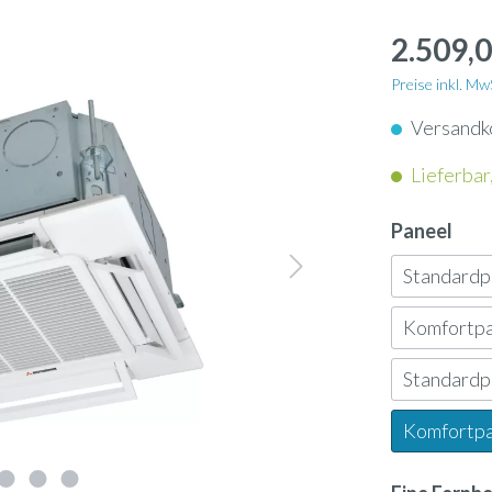
apter
Schlauch
enkassetten
2.509,0
nunterbaugeräte
Dampflanze
enkonvektoren
Preise inkl. M
geräte
Versandk
ol
Ultraschallbefeuchter
ngeräte
Lieferbar,
neinbaugeräte
rn
Ölauffangwanne
tschleier
Paneel
-Geräte
Standard
nsor
3-Wege-Ventil
tauscher Anschlussmodule
Komfortp
-Gateway
Umkehrosmose-Druckt
Standard
Komfortp