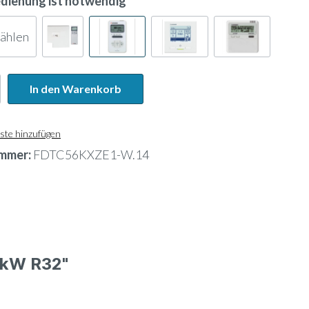
edienung ist notwendig
wählen
In den Warenkorb
ste hinzufügen
mmer:
FDTC56KXZE1-W.14
 kW R32"