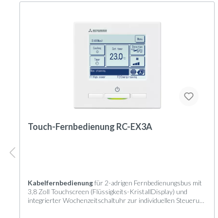
Touch-Fernbedienung RC-EX3A
Kabelfernbedienung
für 2-adrigen Fernbedienungsbus mit
3,8 Zoll Touchscreen (Flüssigkeits-KristallDisplay) und
integrierter Wochenzeitschaltuhr zur individuellen Steuerung
von Innengeräten der KX-, FDS-, SX- und S-Serie.