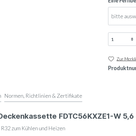
Eine Fernb
bitte aus
Zur Merkli
Produktnu
n
Normen, Richtlinien & Zertifikate
e Deckenkassette FDTC56KXZE1-W 5,6
R32 zum Kühlen und Heizen