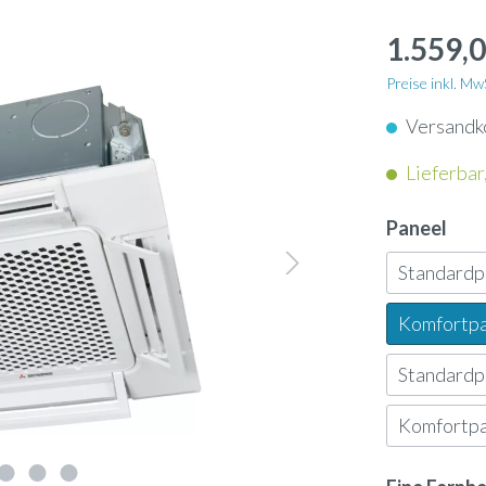
apter
Schlauch
enkassetten
1.559,0
nunterbaugeräte
Dampflanze
enkonvektoren
Preise inkl. M
geräte
Versandk
ol
Ultraschallbefeuchter
ngeräte
Lieferbar,
neinbaugeräte
rn
Ölauffangwanne
tschleier
Paneel
-Geräte
Standard
nsor
3-Wege-Ventil
tauscher Anschlussmodule
Komfortp
-Gateway
Umkehrosmose-Druckt
Standard
Komfortp