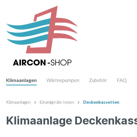
Klimaanlagen
Wärmepumpen
Zubehör
FAQ
Zur Kategorie Klimaanlagen
Zur Kategorie Zubehör
Klimaanlagen
Einzelgeräte Innen
Deckenkassetten
Klimaanlage Deckenkas
Sets
Fernbedienung
Einzelge
Paneele
Monosplit
Wand