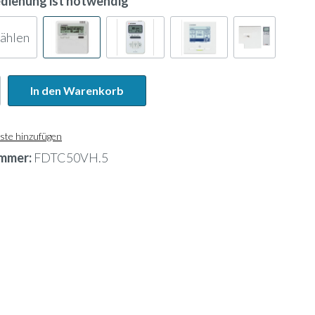
edienung ist notwendig
wählen
In den Warenkorb
ste hinzufügen
mmer:
FDTC50VH.5