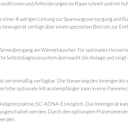
Konditionen und Anforderungen im Raum schnell und mit hohe
s einer 4-adrigen Leitung zur Spannungsversorgung und B
s Innengerät verfügt über einen speziellen Betrieb zur En
ärmeübergang am Wärmetauscher. Für optimales Heizen kö
rte Selbstdiagnosesystem überwacht die Anlage und zeigt
t serienmäßig verfügbar. Die Steuerung des Innengeräts e
erliche optionale Infrarotempfänger kann in eine Paneelec
 Adapterplatine (SC-ADNA-E) möglich. Das Innengerät kann
. ausgeschaltet werden. Durch den optionalen Präsenzmeld
werden.