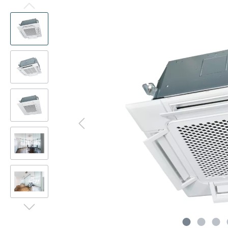
Präsenzmelder
Kanalad
Multisplit
Deck
Decke
WLAN-Adapter
Pumpen
Deck
Kanal
Frostschutzventil
CompTr
Truhe
Truhe
Schlammabscheider
Ferritke
Türluf
Tower
Adapter-Verbinder-Set
CO2-Se
Wärme
Transformator
Modbus