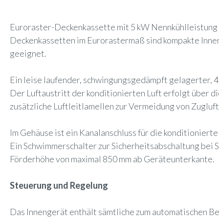
Euroraster-Deckenkassette mit 5 kW Nennkühlleistung 
Deckenkassetten im Eurorastermaß sind kompakte Innen
geeignet.
Ein leise laufender, schwingungsgedämpft gelagerter, 4
Der Luftaustritt der konditionierten Luft erfolgt übe
zusätzliche Luftleitlamellen zur Vermeidung von Zugluft
Im Gehäuse ist ein Kanalanschluss für die konditionier
Ein Schwimmerschalter zur Sicherheitsabschaltung bei S
Förderhöhe von maximal 850 mm ab Geräteunterkante.
Steuerung und Regelung
Das Innengerät enthält sämtliche zum automatischen B