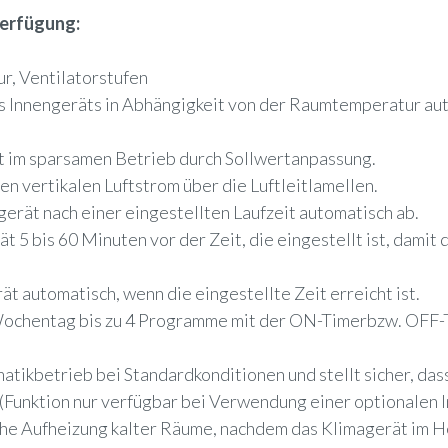
Verfügung:
ur, Ventilatorstufen
es Innengeräts in Abhängigkeit von der Raumtemperatur aut
t im sparsamen Betrieb durch Sollwertanpassung.
n vertikalen Luftstrom über die Luftleitlamellen.
gerät nach einer eingestellten Laufzeit automatisch ab.
t 5 bis 60 Minuten vor der Zeit, die eingestellt ist, dami
t automatisch, wenn die eingestellte Zeit erreicht ist.
 Wochentag bis zu 4 Programme mit der ON-Timerbzw. OFF-T
tikbetrieb bei Standardkonditionen und stellt sicher, dass
(Funktion nur verfügbar bei Verwendung einer optionalen 
sche Aufheizung kalter Räume, nachdem das Klimagerät im 