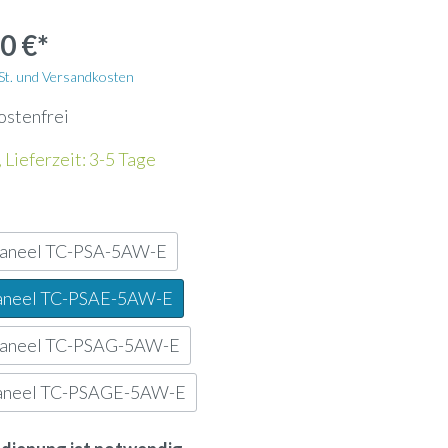
Wandhalterung
0 €*
Kältemittelleitung
wSt. und Versandkosten
ostenfrei
Energiezähler
 Lieferzeit: 3-5 Tage
Lochblech
paneel TC-PSA-5AW-E
Kanalfeuchtefühler
aneel TC-PSAE-5AW-E
ank
Widerstandsdampfbefeuchter
paneel TC-PSAG-5AW-E
aneel TC-PSAGE-5AW-E