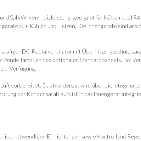
und 5,4 kW Nennheizleistung, geeignet für Kältemittel R
geräte zum Kühlen und Heizen. Die Innengeräte sind ansch
-stufiger DC-Radialventilator mit Überhitzungsschutz sau
r die Pendellamellen des optionalen Standardpaneels. Bei 
 zur Verfügung.
te Luft vorbereitet. Das Kondensat wird über die integrie
törung der Kondensatablaufs ist in das Innengerät integrie
etrieb notwendigen Einrichtungen sowie Kontrollund Rege