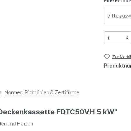
Eine Fernb
bitte aus
Zur Merkli
Produktnu
n
Normen, Richtlinien & Zertifikate
e Deckenkassette FDTC50VH 5 kW"
en und Heizen